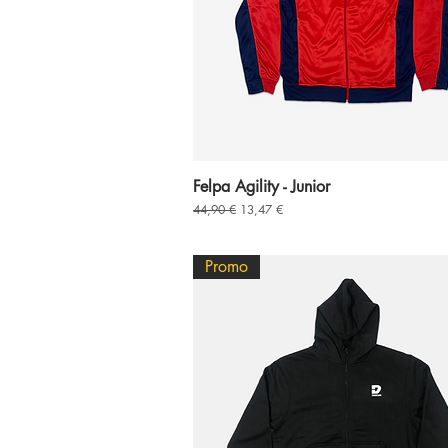
Felpa Agility - Junior
Prezzo regolare
Prezzo scontato
44,90 €
13,47 €
Promo