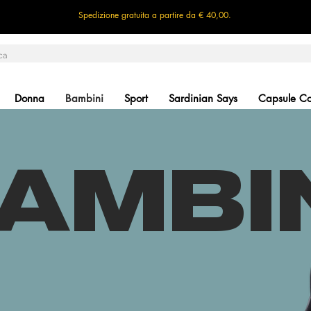
Spedizione gratuita a partire da € 40,00.
Donna
Bambini
Sport
Sardinian Says
Capsule Col
AMBI