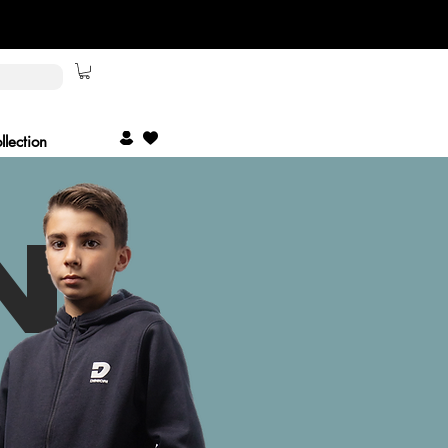
lection
NI