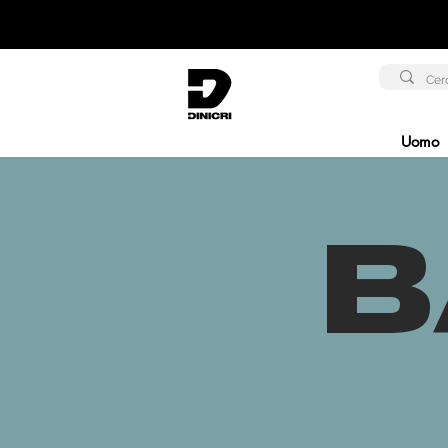
Uomo
B