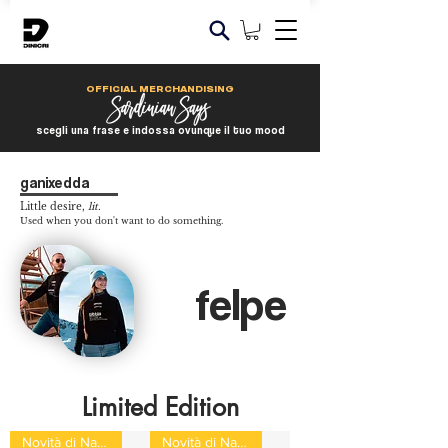
OFFICIAL MERCHANDISING
scegli una frase e indossa ovunque il tuo mood
ganixedda
Little desire,
lit.
Used when you don't want to do something.
felpe
Limited Edition
Novità di Natale
Novità di Natale