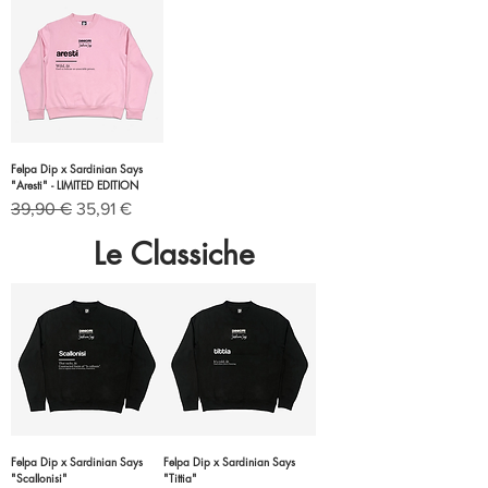
Felpa Dip x Sardinian Says
"Aresti" - LIMITED EDITION
Prezzo regolare
Prezzo scontato
39,90 €
35,91 €
Le Classiche
Felpa Dip x Sardinian Says
Felpa Dip x Sardinian Says
"Scallonisi"
"Tittia"