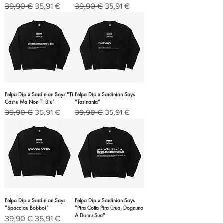
Prezzo regolare
Prezzo scontato
Prezzo regolare
Prezzo scontato
39,90 €
35,91 €
39,90 €
35,91 €
Felpa Dip x Sardinian Says "Ti
Felpa Dip x Sardinian Says
Castiu Ma Non Ti Biu"
"Tasinanta"
Prezzo regolare
Prezzo scontato
Prezzo regolare
Prezzo scontato
39,90 €
35,91 €
39,90 €
35,91 €
Felpa Dip x Sardinian Says
Felpa Dip x Sardinian Says
"Spacciau Bobboi"
"Pira Cotta Pira Crua, Dognuno
A Domu Sua"
Prezzo regolare
Prezzo scontato
39,90 €
35,91 €