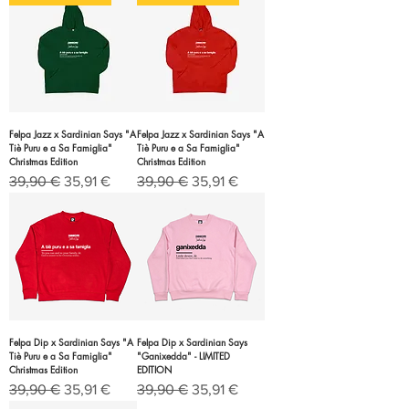
Felpa Jazz x Sardinian Says "A
Felpa Jazz x Sardinian Says "A
Tiè Puru e a Sa Famiglia"
Tiè Puru e a Sa Famiglia"
Christmas Edition
Christmas Edition
Prezzo regolare
Prezzo scontato
Prezzo regolare
Prezzo scontato
39,90 €
35,91 €
39,90 €
35,91 €
Felpa Dip x Sardinian Says "A
Felpa Dip x Sardinian Says
Tiè Puru e a Sa Famiglia"
"Ganixedda" - LIMITED
Christmas Edition
EDITION
Prezzo regolare
Prezzo scontato
Prezzo regolare
Prezzo scontato
39,90 €
35,91 €
39,90 €
35,91 €