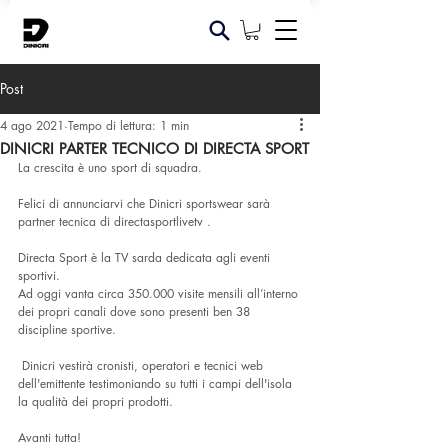
Post
4 ago 2021
Tempo di lettura: 1 min
DINICRI PARTER TECNICO DI DIRECTA SPORT
La crescita è uno sport di squadra.
Felici di annunciarvi che Dinicri sportswear sarà 
partner tecnica di directasportlivetv .
Directa Sport è la TV sarda dedicata agli eventi 
sportivi.
Ad oggi vanta circa 350.000 visite mensili all’interno 
dei propri canali dove sono presenti ben 38 
discipline sportive. 
 Dinicri vestirà cronisti, operatori e tecnici web 
dell'emittente testimoniando su tutti i campi dell'isola 
la qualità dei propri prodotti.
Avanti tutta!