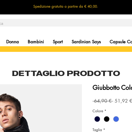
Spedizione gratuita a partire da € 40,00.
Donna
Bambini
Sport
Sardinian Says
Capsule Col
DETTAGLIO PRODOTTO
Giubbotto Col
Prezzo
 64,90 € 
51,92 
regolare
Colore
*
Taglia
*