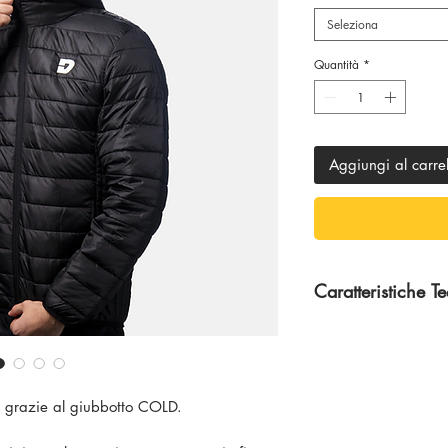
Seleziona
Quantità
*
Aggiungi al carrel
Caratteristiche T
Tessuto: 100% poli
Fodera: 100% polie
Ovatta: 100% polie
o grazie al giubbotto COLD.