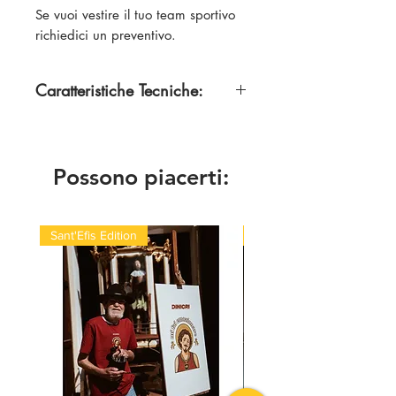
Se vuoi vestire il tuo team sportivo
richiedici un preventivo.
Caratteristiche Tecniche:
100% Poliestere
Possono piacerti:
Sant'Efis Edition
Quick Med Edition