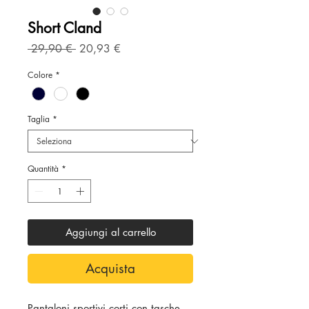
Short Cland
Prezzo
Prezzo
 29,90 € 
20,93 €
regolare
scontato
Colore
*
Taglia
*
Quantità
*
Aggiungi al carrello
Acquista
Pantaloni sportivi corti con tasche