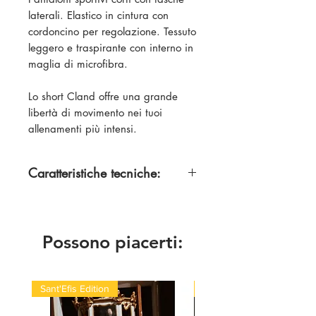
laterali. Elastico in cintura con
cordoncino per regolazione. Tessuto
leggero e traspirante con interno in
maglia di microfibra.
Lo short Cland offre una grande
libertà di movimento nei tuoi
allenamenti più intensi.
Caratteristiche tecniche:
100 % Poliestere
Possono piacerti:
Sant'Efis Edition
Quick Med Edition