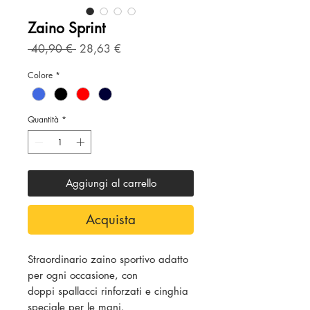
Zaino Sprint
Prezzo
Prezzo
 40,90 € 
28,63 €
regolare
scontato
Colore
*
Quantità
*
Aggiungi al carrello
Acquista
Straordinario zaino sportivo adatto
per ogni occasione, con
doppi spallacci rinforzati e cinghia
speciale per le mani.