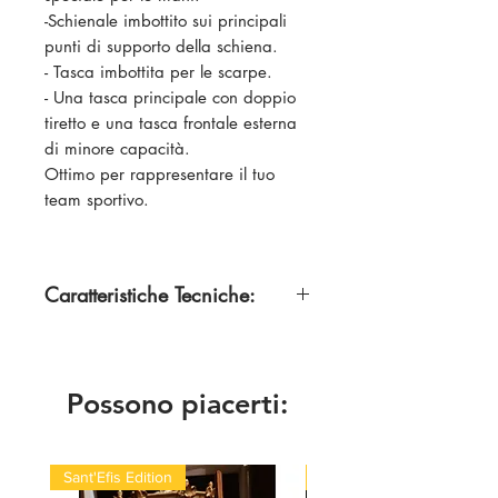
-Schienale imbottito sui principali
punti di supporto della schiena.
- Tasca imbottita per le scarpe.
-
Una tasca principale con doppio
tiretto e una tasca frontale esterna
di minore capacità.
Ottimo per rappresentare il tuo
team sportivo.
Caratteristiche Tecniche:
Composizione
100% poliestere 900D, 420
g/m².
Possono piacerti:
Capienza:
30 L
Sant'Efis Edition
Quick Med Edition