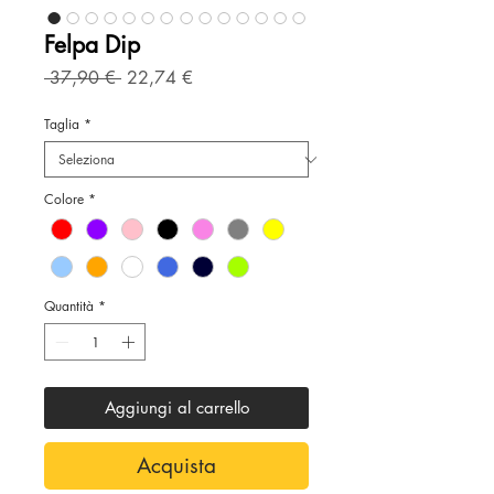
Felpa Dip
Prezzo
Prezzo
 37,90 € 
22,74 €
regolare
scontato
Taglia
*
Colore
*
Quantità
*
Aggiungi al carrello
Acquista