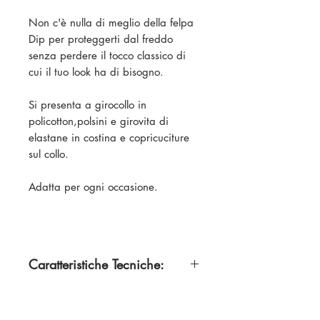
Non c'è nulla di meglio della felpa
Dip per proteggerti dal freddo
senza perdere il tocco classico di
cui il tuo look ha di bisogno.
Si presenta a girocollo in
policotton,polsini e girovita di
elastane in costina e copricuciture
sul collo.
Adatta per ogni occasione.
Caratteristiche Tecniche:
50% Cotone
50% Poliestere